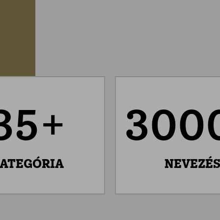
35+
300
ATEGÓRIA
NEVEZÉ