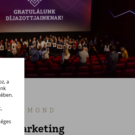
z, a
unk
kében.
,
T DIAMOND
séges
ortmarketing