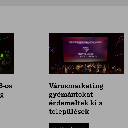
6-os
Városmarketing
ng
gyémántokat
érdemeltek ki a
települések