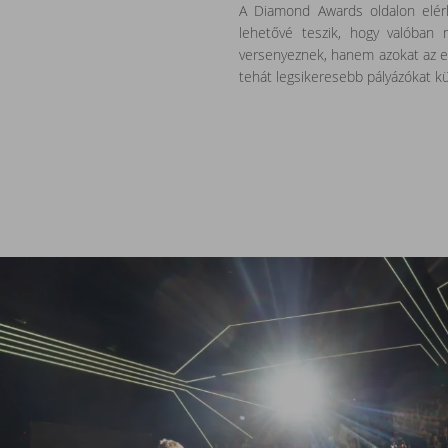
A Diamond Awards oldalon elérhe
lehetővé teszik, hogy valóban
versenyeznek, hanem azokat az el
tehát legsikeresebb pályázókat kül