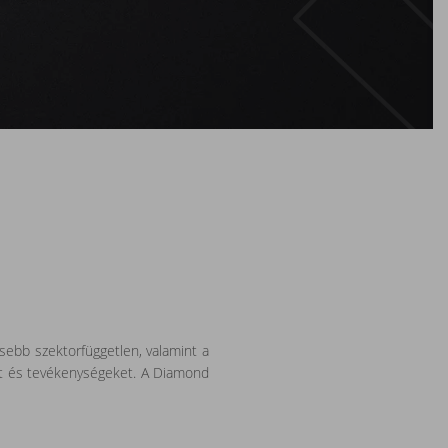
sebb szektorfüggetlen, valamint a
at és tevékenységeket. A Diamond