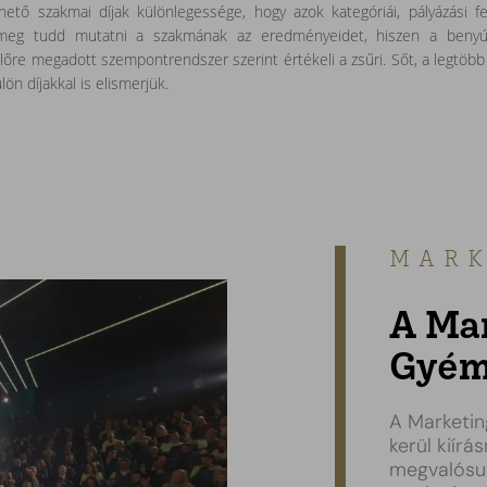
tő szakmai díjak különlegessége, hogy azok kategóriái, pályázási fel
 meg tudd mutatni a szakmának az eredményeidet, hiszen a benyú
őre megadott szempontrendszer szerint értékeli a zsűri. Sőt, a legtöbb
ön díjakkal is elismerjük.
MARK
A Ma
Gyém
A Marketin
kerül kiírá
megvalósul