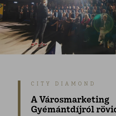
CITY DIAMOND
A Városmarketing
Gyémántdíjról rövi