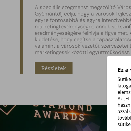
A speciális szegmenst megszólító Váro
Gyémántdíj célja, hogy a városok fejles
egyre fontosabbá és egyre intenzívebbé
marketingtevékenységre, annak sokszín
eredményességére felhívja a figyelmet. A
küldetése, hogy segítse a tapasztalatcs
valamint a városok vezetői, szervezetei 
marketingesek közötti együttműködést.
Részletek
Ez a
Sütik
látog
elemz
Az „E
haszn
azzal 
továb
sütike