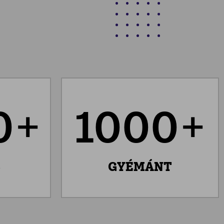
0+
1000+
S
GYÉMÁNT