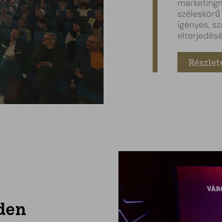
marketingm
széleskörű
igényes, s
elterjedés
Részlet
den