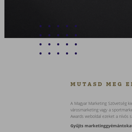
MUTASD MEG E
A Magyar Marketing Szövetség kie
városmarketing vagy a sportmark
Awards weboldal ezeket a nívós s
Gyűjts marketinggyémántokat é