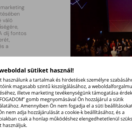
smarketing
ztésében
 váló
űségére,
 díj fontos
erét,
és a
 weboldal sütiket használ!
et használunk a tartalmak és hirdetések személyre szabásáho
atóink magasabb szintű kiszolgálásához, a weboldalforgalm
éséhez, illetve marketing tevékenységünk támogatása érde
LFOGADOM” gomb megnyomásával Ön hozzájárul a sütik
álatához. Amennyiben Ön nem fogadja el a süti beállításokat
SPOR
Ön nem adja hozzájárulását a cookie-k beállításához, és a
biakban csak a honlap működéshez elengedhetetlenül szük
A Sp
t használjuk.