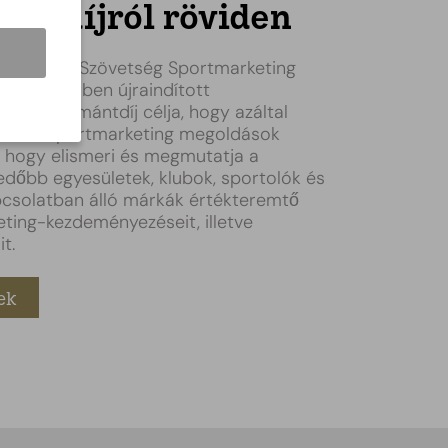
ántdíjról röviden
arketing Szövetség Sportmarketing
ltal 2024-ben újraindított
ting Gyémántdíj célja, hogy azáltal
a hazai sportmarketing megoldások
 hogy elismeri és megmutatja a
edőbb egyesületek, klubok, sportolók és
pcsolatban álló márkák értékteremtő
ting-kezdeményezéseit, illetve
t.
ek