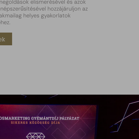
egoldások elismerésével és azok
 népszerűsítésével hozzájáruljon az
zakmailag helyes gyakorlatok
éhez.
ek