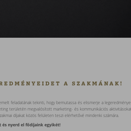
REDMÉNYEIDET A SZAKMÁNAK!
melt feladatának tekinti, hogy bemutassa és elismerje a legeredménye
eting területén megvalósított marketing- és kommunikációs aktivitások
zakmai díjakat közös felületen teszi elérhetővé mindenki számára.
s nyerd el fődíjaink egyikét!