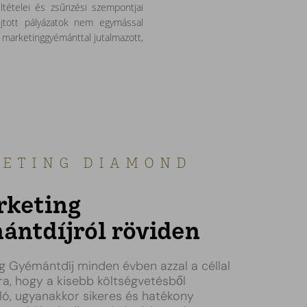
tételei és zsűrizési szempontjai
jtott pályázatok nem egymással
 marketinggyémánttal jutalmazott,
ETING DIAMOND
rketing
ántdíjról röviden
g Gyémántdíj minden évben azzal a céllal
sra, hogy a kisebb költségvetésből
ó, ugyanakkor sikeres és hatékony