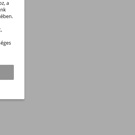
z, a
unk
kében.
,
séges