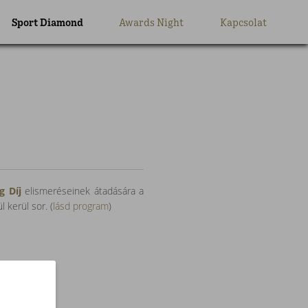
Sport Diamond
Awards Night
Kapcsolat
g Díj
elismeréseinek átadására a
 kerül sor. (
lásd program
)