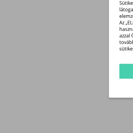
Sütik
látog
elemz
Az „E
haszn
azzal 
továb
sütike