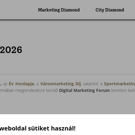
Marketing Diamond
City Diamond
 2026
s
,
az
Év Honlapja
, a
Városmarketing Díj
, valamint a
Sportmarketin
inemában megrendezésre kerülő
Digital Marketing Forum
keretein belül
 weboldal sütiket használ!