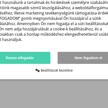
et használunk a tartalmak és hirdetések személyre szabásáho
atóink magasabb szintű kiszolgálásához, a weboldalforgalm
éséhez, illetve marketing tevékenységünk támogatása érde
LFOGADOM” gomb megnyomásával Ön hozzájárul a sütik
álatához. Amennyiben Ön nem fogadja el a süti beállításokat
Ön nem adja hozzájárulását a cookie-k beállításához, és a
biakban csak a honlap működéshez elengedhetetlenül szük
t használjuk.
Összes elfogadás
Nem fogadom el
Beállítások kezelése