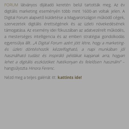
FORUM
látványos díjátadó keretén belül tartották meg. Az év
digitális marketing eseményén több mint 1600-an voltak jelen. A
Digital Forum alapvető küldetése a Magyarországon működő cégek,
szervezetek digitális érettségének és az üzleti növekedésének
támogatása. Az esemény idei fókuszában az adatvezérelt működés,
a mesterséges intelligencia és az emberi stratégiai gondolkodás
egyensúlya állt.
„A Digital Forum azért jött létre, hogy a marketing-
és üzleti döntéshozók kézzelfogható, a napi munkában jól
használható tudást és inspiráló példákat kapjanak arra, hogyan
lehet a digitális eszközöket hatékonyan és felelősen használni”
–
hangsúlyozta
Hinora Ferenc
.
Nézd meg a teljes galériát itt:
kattints ide!