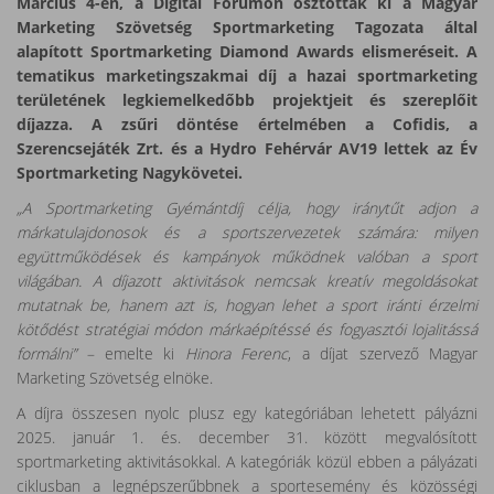
Március 4-én, a Digital Forumon osztották ki a Magyar
Marketing Szövetség Sportmarketing Tagozata által
alapított Sportmarketing Diamond Awards elismeréseit. A
tematikus marketingszakmai díj a hazai sportmarketing
területének legkiemelkedőbb projektjeit és szereplőit
díjazza. A zsűri döntése értelmében a Cofidis, a
Szerencsejáték Zrt. és a Hydro Fehérvár AV19 lettek az Év
Sportmarketing Nagykövetei.
„A Sportmarketing Gyémántdíj célja, hogy iránytűt adjon a
márkatulajdonosok és a sportszervezetek számára: milyen
együttműködések és kampányok működnek valóban a sport
világában. A díjazott aktivitások nemcsak kreatív megoldásokat
mutatnak be, hanem azt is, hogyan lehet a sport iránti érzelmi
kötődést stratégiai módon márkaépítéssé és fogyasztói lojalitássá
formálni” –
emelte ki
Hinora Ferenc
, a díjat szervező Magyar
Marketing Szövetség elnöke.
A díjra összesen nyolc plusz egy kategóriában lehetett pályázni
2025. január 1. és. december 31. között megvalósított
sportmarketing aktivitásokkal. A kategóriák közül ebben a pályázati
ciklusban a legnépszerűbbnek a sportesemény és közösségi