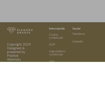
Információk
Social
Facebook
Cookie
nyilatkozat
LinkedIn
Copyright 2024
ÁSZF
Designed &
Adatvédelmi
powered by
nyilatkozat
Positive
Adamsky
Jogi
nyilatkozat
Szervező