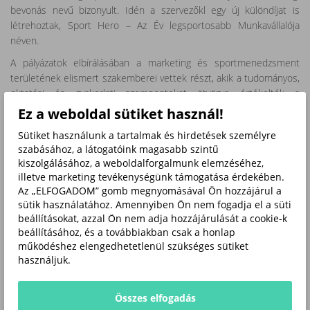
bevonás nevű bizonyult. Idén a szervezőkl egy új különdíjat is
létrehoztak, Sport Hero – Az Év legsportosabb Munkavállalója
néven.
A pályázatok elbírálásában a marketing és sportmenedzsment
területének elismert szakemberei vettek részt, akik a tudományos,
oktatási és gyakorlati szempontokat ötvözve értékelték a
beérkezett marketingmegoldásokat. A díj különlegessége, hogy a
Ez a weboldal sütiket használ!
Sportmarketing Gyémántdíjra benyújtott pályázatok nem egymással
Sütiket használunk a tartalmak és hirdetések személyre
versengenek, hanem egy előre meghatározott és közzétett bírálati
szabásához, a látogatóink magasabb szintű
szempontrendszer mentén kerülnek megítélésre a szakmai zsűri
kiszolgálásához, a weboldalforgalmunk elemzéséhez,
által.
illetve marketing tevékenységünk támogatása érdekében.
Az „ELFOGADOM” gomb megnyomásával Ön hozzájárul a
A zsűri elnöke
Hinora Ferenc
, a Magyar Marketing Szövetség
sütik használatához. Amennyiben Ön nem fogadja el a süti
elnöke, a Positive Adamsky alapítója, aki a sportmarketing jövőjét
beállításokat, azzal Ön nem adja hozzájárulását a cookie-k
érintő szempontokat is figyelembe vette a döntéshozatal során. A
beállításához, és a továbbiakban csak a honlap
zsűri további tagjai között olyan szaktekintélyek szerepeltek,
működéshez elengedhetetlenül szükséges sütiket
mint
Dr. András Krisztina
egyetemi docens (Óbudai
használjuk.
Egyetem),
Azurák Csaba
kommunikációs szakértő,
Dr. Berkes
Péter
sportmarketing szakértő,
Farkas Máté
, a Jeansday
Összes elfogadás
marketingvezetője,
Dr. Papp-Váry Árpád
(BGE),
Rózsa