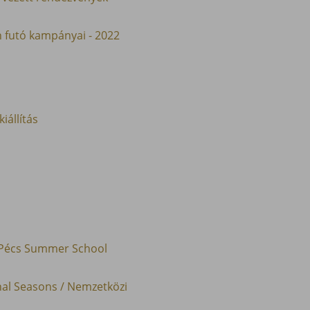
n futó kampányai - 2022
iállítás
A Pécs Summer School
nal Seasons / Nemzetközi