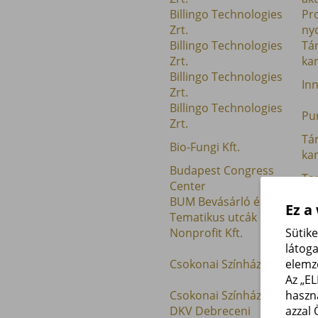
Billingo Technologies
Pr
Zrt.
ny
Billingo Technologies
Tá
Zrt.
ka
Billingo Technologies
In
Zrt.
Billingo Technologies
Pu
Zrt.
Tá
Bio-Fungi Kft.
ka
Budapest Congress
Ta
Center
BUM Bevásárló és
Ez a
Es
Tematikus utcák
akt
Nonprofit Kft.
Sütik
látog
Kis
Csokonai Színház
elemz
int
Az „E
ka
Csokonai Színház
haszn
Má
DKV Debreceni
azzal 