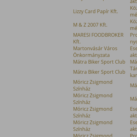
akt
Kö
Lizzy Card Papír Kft.
mé
Kö
M & Z 2007 Kft.
mé
MARESI FOODBROKER
Pr
Kft.
ny
Martonvásár Város
Es
Önkormányzata
akt
Mátra Biker Sport Club
Má
Tá
Mátra Biker Sport Club
ka
Móricz Zsigmond
Má
Színház
Móricz Zsigmond
Má
Színház
Móricz Zsigmond
Es
Színház
akt
Móricz Zsigmond
Es
Színház
akt
Móricz Zsigmond
Pr