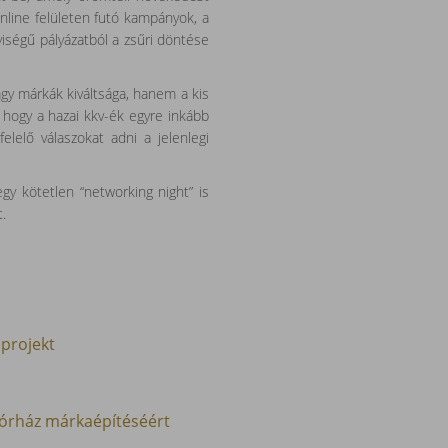
nline felületen futó kampányok, a
iségű pályázatból a zsűri döntése
gy márkák kiváltsága, hanem a kis
 hogy a hazai kkv-ék egyre inkább
lelő válaszokat adni a jelenlegi
y kötetlen “networking night” is
t.
 projekt
kórház márkaépítéséért