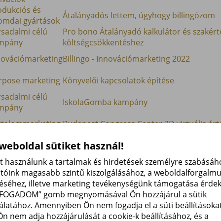
odukciós és
Átalányadós lettem, úgyhogy billingózom
omdai gyártások
rsadalmi célú
Pro bono Átalányadó kalkulátor és szakértő
mpány
költségcsökkentéshez
novációmarketing
Billingo - Innovációmarketing 2022
rpose marketing
Könyvelői kapcsolatok építése
rsadalmi célú
IskolaGomba kampány
mpány
rtalommarketing
Budapest Congress Center 3D virtuális ért
 weboldal sütiket használ!
eményalapú
SlowXmas 2021
ivációk
et használunk a tartalmak és hirdetések személyre szabásáho
atóink magasabb szintű kiszolgálásához, a weboldalforgalm
 költségvetésű
éséhez, illetve marketing tevékenységünk támogatása érde
egrált
"Így költöztünk mi" videóklip
LFOGADOM” gomb megnyomásával Ön hozzájárul a sütik
mpányok
álatához. Amennyiben Ön nem fogadja el a süti beállításokat
rkaépítés
A Csokonai Fórum márkaépítése
Ön nem adja hozzájárulását a cookie-k beállításához, és a