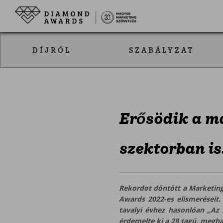
DÍJRÓL
SZABÁLYZAT
Erősödik a ma
szektorban is
Rekordot döntött a Marketin
Awards 2022-es elismeréseit. 
tavalyi évhez hasonlóan „Az
érdemelte ki a 29 tagú, megha