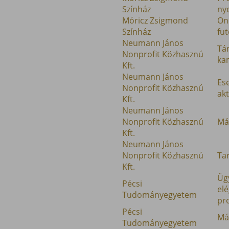
Színház
ny
Móricz Zsigmond
Onl
Színház
fu
Neumann János
Tá
Nonprofit Közhasznú
ka
Kft.
Neumann János
Es
Nonprofit Közhasznú
akt
Kft.
Neumann János
Nonprofit Közhasznú
Má
Kft.
Neumann János
Nonprofit Közhasznú
Ta
Kft.
Ügy
Pécsi
el
Tudományegyetem
pr
Pécsi
Má
Tudományegyetem