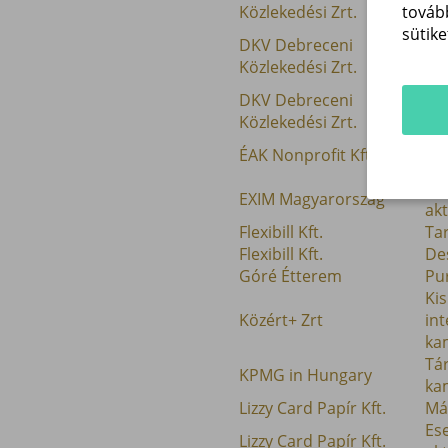
Má
Közlekedési Zrt.
továb
sütike
Kis
DKV Debreceni
int
Közlekedési Zrt.
ka
DKV Debreceni
Es
Közlekedési Zrt.
akt
Tá
ÉAK Nonprofit Kft.
ka
Es
EXIM Magyarország
akt
Flexibill Kft.
Ta
Flexibill Kft.
Des
Góré Étterem
Pu
Kis
Közért+ Zrt
int
ka
Tá
KPMG in Hungary
ka
Lizzy Card Papír Kft.
Má
Es
Lizzy Card Papír Kft.