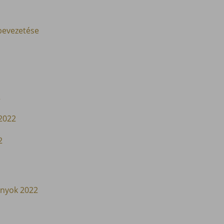
 bevezetése
2
 2022
2
pányok 2022