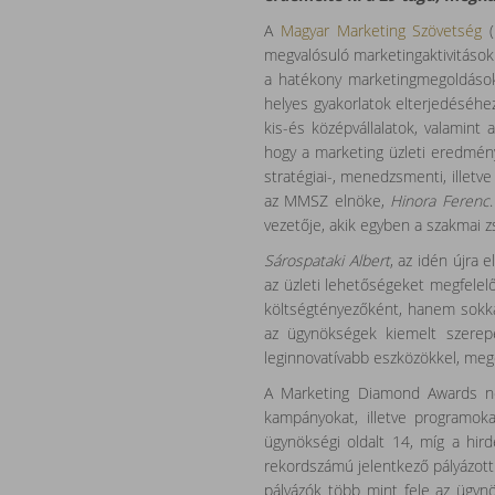
A
Magyar Marketing Szövetség
(
megvalósuló marketingaktivitások
a hatékony marketingmegoldások 
helyes gyakorlatok elterjedéséhe
kis-és középvállalatok, valamint
hogy a marketing üzleti eredmén
stratégiai-, menedzsmenti, illetve
az MMSZ elnöke,
Hinora Ferenc
vezetője, akik egyben a szakmai z
Sárospataki Albert
, az idén újra 
az üzleti lehetőségeket megfelel
költségtényezőként, hanem sokkal
az ügynökségek kiemelt szerepé
leginnovatívabb eszközökkel, meg
A Marketing Diamond Awards nem
kampányokat, illetve programoka
ügynökségi oldalt 14, míg a hi
rekordszámú jelentkező pályázott
pályázók több mint fele az ügynö