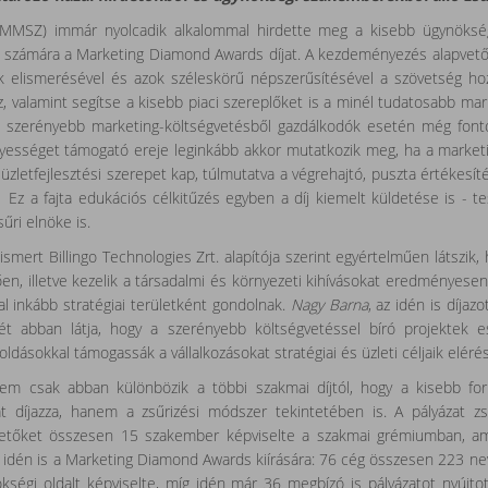
MMSZ) immár nyolcadik alkalommal hirdette meg a kisebb ügynökség
 számára a Marketing Diamond Awards díjat. A kezdeményezés alapvető c
elismerésével és azok széleskörű népszerűsítésével a szövetség hozz
z, valamint segítse a kisebb piaci szereplőket is a minél tudatosabb m
 a szerényebb marketing-költségvetésből gazdálkodók esetén még fontos
yességet támogató ereje leginkább akkor mutatkozik meg, ha a marketi
 üzletfejlesztési szerepet kap, túlmutatva a végrehajtó, puszta értékesí
. Ez a fajta edukációs célkitűzés egyben a díj kiemelt küldetése is - t
sűri elnöke is.
elismert Billingo Technologies Zrt. alapítója szerint egyértelműen látszik
ően, illetve kezelik a társadalmi és környezeti kihívásokat eredményese
 inkább stratégiai területként gondolnak.
Nagy Barna
, az idén is díjaz
t abban látja, hogy a szerényebb költségvetéssel bíró projektek es
oldásokkal támogassák a vállalkozásokat stratégiai és üzleti céljaik el
 csak abban különbözik a többi szakmai díjtól, hogy a kisebb forrá
t díjazza, hanem a zsűrizési módszer tekintetében is. A pályázat zsűr
rdetőket összesen 15 szakember képviselte a szakmai grémiumban, am
 idén is a Marketing Diamond Awards kiírására: 76 cég összesen 223 ne
kségi oldalt képviselte, míg idén már 36 megbízó is pályázatot nyújt