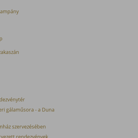
 kampány
op
szakaszán
dezvénytér
eri gálaműsora - a Duna
zínház szervezésében
ervezett rendezvények