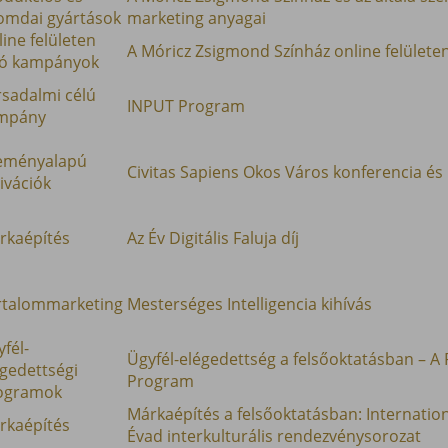
omdai gyártások
marketing anyagai
ine felületen
A Móricz Zsigmond Színház online felülete
tó kampányok
rsadalmi célú
INPUT Program
mpány
eményalapú
Civitas Sapiens Okos Város konferencia és k
ivációk
rkaépítés
Az Év Digitális Faluja díj
rtalommarketing
Mesterséges Intelligencia kihívás
fél-
Ügyfél-elégedettség a felsőoktatásban – 
égedettségi
Program
ogramok
Márkaépítés a felsőoktatásban: Internatio
rkaépítés
Évad interkulturális rendezvénysorozat