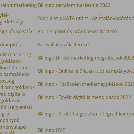
rtalommarketing
Billingo tartalommarketing 2022
fél-
“Van élet a KATA után” - Az Átalányadózás
égedettségi
ign és Kreatív
Forbes print és Számlázóköltöztető
rkaépítés
Női vállalkozók elérése
rekt marketing
Billingo Direkt marketing megoldások 202
goldások
ine felületen
Billingo - Online felületen futó kampányok
tó kampányok
zösségi
Billingo - Közösségi médiamegoldások 202
diamegoldások
éb digitális
Billingo - Egyéb digitális megoldások 2022
goldások
 költségvetésű
egrált
Billingo - Kis költségvetésű integrált kam
mpányok
eményalapú
Billingo LIVE
ivációk