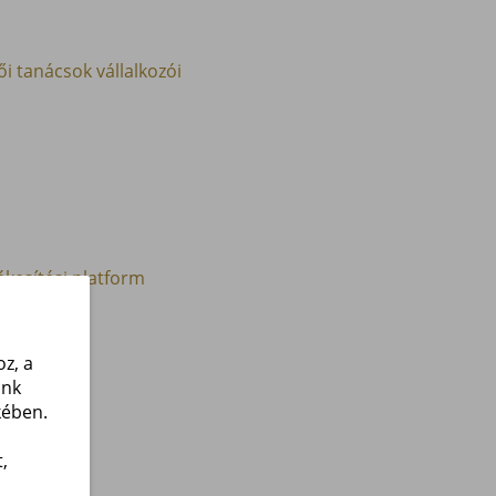
i tanácsok vállalkozói
ékesítési platform
z, a
unk
kében.
,