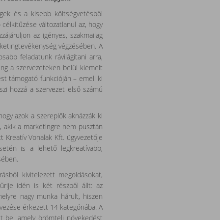
ek és a kisebb költségvetésből
élkitűzése változatlanul az, hogy
ájáruljon az igényes, szakmailag
arketingtevékenység végzésében. A
abb feladatunk rávilágítani arra,
ng a szervezeteken belül kiemelt
tést támogató funkcióján – emeli ki
eszi hozzá a szervezet első számú
, hogy azok a szereplők aknázzák ki
n, akik a marketingre nem pusztán
ott Kreatív Vonalak Kft. ügyvezetője
etén is a lehető legkreatívabb,
érésében.
sból kivitelezett megoldásokat,
ije idén is két részből állt: az
elyre nagy munka hárult, hiszen
vezése érkezett 14 kategóriába. A
ott be, amely örömteli növekedést