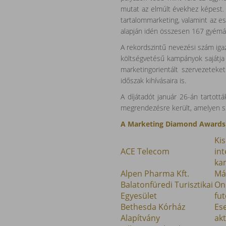
mutat az elmúlt évekhez képest. 
tartalommarketing, valamint az e
alapján idén összesen 167 gyémán
A rekordszintű nevezési szám iga
költségvetésű kampányok sajátja 
marketingorientált szervezeteke
időszak kihívásaira is.
A díjátadót január 26-án tartot
megrendezésre került, amelyen sz
A Marketing Diamond Awards 20
Ki
ACE Telecom
int
ka
Alpen Pharma Kft.
Má
Balatonfüredi Turisztikai
Onl
Egyesület
fu
Bethesda Kórház
Es
Alapítvány
akt