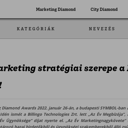
Marketing Diamond
City Diamond
KATEGÓRIÁK
NEVEZÉS
rketing stratégiai szerepe a
!
g Diamond Awards 2022. január 26-án, a budapesti SYMBOL-ban 
Idén ismét a Billingo Technologies Zrt. lett „Az Év Megbízója”, 
 Év Ügynöksége” díjat nyerte el. „Az Év Marketingnagykövete
tározó hazai hirdetőkből és ügynökségi szakemberekből álló zsűr