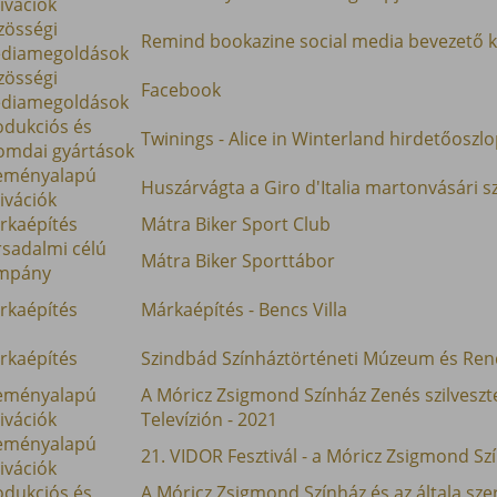
ivációk
zösségi
Remind bookazine social media bevezető
diamegoldások
zösségi
Facebook
diamegoldások
odukciós és
Twinings - Alice in Winterland hirdetőoszl
omdai gyártások
eményalapú
Huszárvágta a Giro d'Italia martonvásári 
ivációk
rkaépítés
Mátra Biker Sport Club
rsadalmi célú
Mátra Biker Sporttábor
mpány
rkaépítés
Márkaépítés - Bencs Villa
rkaépítés
Szindbád Színháztörténeti Múzeum és Ren
eményalapú
A Móricz Zsigmond Színház Zenés szilveszt
ivációk
Televízión - 2021
eményalapú
21. VIDOR Fesztivál - a Móricz Zsigmond S
ivációk
odukciós és
A Móricz Zsigmond Színház és az általa sz