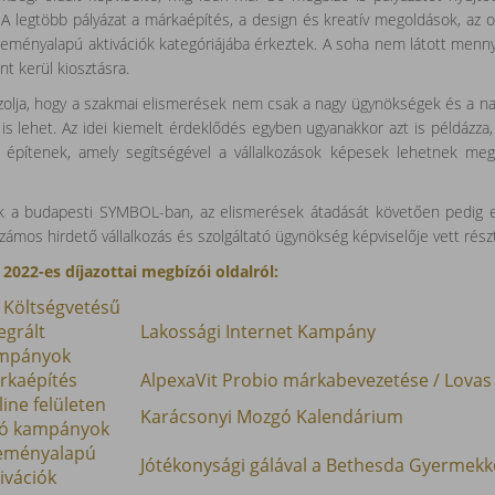
A legtöbb pályázat a márkaépítés, a design és kreatív megoldások, az o
seményalapú aktivációk kategóriájába érkeztek. A soha nem látott menny
t kerül kiosztásra.
zolja, hogy a szakmai elismerések nem csak a nagy ügynökségek és a na
is lehet. Az idei kiemelt érdeklődés egyben ugyanakkor azt is példázza,
t építenek, amely segítségével a vállalkozások képesek lehetnek megfe
ták a budapesti SYMBOL-ban, az elismerések átadását követően pedig eg
ámos hirdető vállalkozás és szolgáltató ügynökség képviselője vett rész
22-es díjazottai megbízói oldalról:
s Költségvetésű
egrált
Lakossági Internet Kampány
mpányok
rkaépítés
AlpexaVit Probio márkabevezetése / Lovas
ine felületen
Karácsonyi Mozgó Kalendárium
tó kampányok
eményalapú
Jótékonysági gálával a Bethesda Gyermek
ivációk