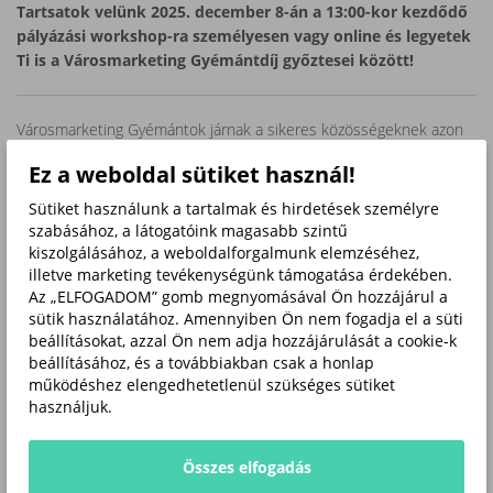
Tartsatok velünk 2025. december 8-án a 13:00-kor kezdődő
pályázási workshop-ra személyesen vagy online és legyetek
Ti is a Városmarketing Gyémántdíj győztesei között!
Városmarketing Gyémántok járnak a sikeres közösségeknek azon
városokban, településeken, ahol sokszor történik valami, ahol jó
Ez a weboldal sütiket használ!
élni, élmény vendégként megérkezni, inspiráló vállalkozni, ahol jók a
rendezvények, erős az identitás, okosak a projektek.
Sütiket használunk a tartalmak és hirdetések személyre
szabásához, a látogatóink magasabb szintű
Ha nálatok is megvalósultak eredményes, „márkaépítő”
kiszolgálásához, a weboldalforgalmunk elemzéséhez,
városmarketing projektek, kommunikációs programok a
illetve marketing tevékenységünk támogatása érdekében.
városarculat, az események, rendezvények támogatása, a lakosság,
Az „ELFOGADOM” gomb megnyomásával Ön hozzájárul a
a vállalkozások, a turisták megnyerése érdekében – itt az idő, hogy
sütik használatához. Amennyiben Ön nem fogadja el a süti
megmutassátok!
beállításokat, azzal Ön nem adja hozzájárulását a cookie-k
beállításához, és a továbbiakban csak a honlap
Nevezzetek a Magyar Marketing Szövetség Városmarketing
működéshez elengedhetetlenül szükséges sütiket
Gyémánt Díjára és szerezzetek sok szakmai elismerést, jobb
használjuk.
láthatóságot és új lendületet a közösségnek!
Csatlakozz hozzánk személyesen Budapesten vagy online
Összes elfogadás
2025. december 8-án 13:00-kor kezdődő workshopunkra a