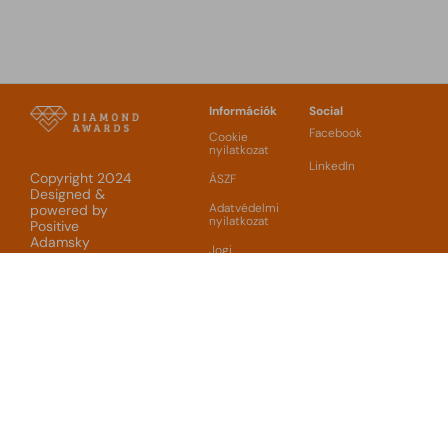
Információk
Social
Facebook
Cookie
nyilatkozat
LinkedIn
Copyright 2024
ÁSZF
Designed &
Adatvédelmi
powered by
nyilatkozat
Positive
Adamsky
Jogi
nyilatkozat
Szervező