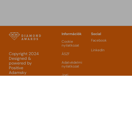
Információk
Social
Facebook
Cookie
nyilatkozat
LinkedIn
Copyright 2024
ÁSZF
Designed &
Adatvédelmi
powered by
nyilatkozat
Positive
Adamsky
Jogi
nyilatkozat
Szervező