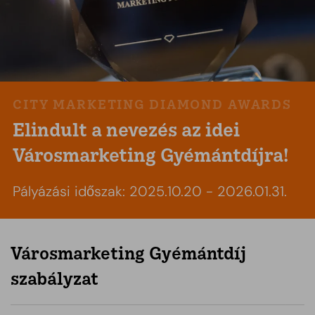
CITY MARKETING DIAMOND AWARDS
Elindult a nevezés az idei
Városmarketing Gyémántdíjra!
Pályázási időszak: 2025.10.20 - 2026.01.31.
Városmarketing Gyémántdíj
szabályzat