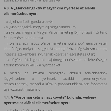
szerint kommunikáljuk a nyerteseket.
4.3. A „Marketingaktív megye” cím nyertese az alábbi
elismeréseket nyeri:
- a díj elnyerését igazoló oklevél;
- a „Marketingaktív megye” díj tárgyi szimbólum;
- a nyertes megye a Magyar Városmarketing Díj honlapján történő
feltüntetése, bemutatása;
- ingyenes, egy napos „Városmarketing workshop” igénybe vételi
lehetősége, melyet a Magyar Marketing Szövetség Városmarketing
Intézete szakemberei nyújtanak közvetlen egyeztetés után;
- a pályázat által generált sajtómegjelenésekben a lehetőségek
szerint kommunikáljuk a nyerteseket.
A média- és szakmai támogatók aktuális felajánlásainak
függvényében a nyertesek további nyereményekben
részesülhetnek, melyről a kiírók a pályázati időszakban folyamatos
tájékoztatást nyújtanak.
4.4. A "Városmarketing nagykövete” különdíj, védjegy
nyertese az alábbi elismeréseket nyeri:
- a díj elnyerését igazoló oklevél;