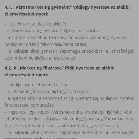
4.1. „Városmarketing gyémánt” védjegy nyertese az alábbi
elismeréseket nyeri:
- a díj elnyerését igazoló oklevél;
- a „Városmarketing gyémánt” díj logó használata;
- a nyertes marketing tevékenység a Városmarketing Gyémánt Díj
honlapján történő felsorolása, bemutatása;
- a pályázat által generált sajtómegjelenésekben a lehetőségek
szerint kommunikáljuk a nyerteseket.
4.2. A „Marketing fővárosa” fődíj nyertese az alábbi
elismeréseket nyeri:
- a fődíj elnyerését igazoló oklevél;
- a „Marketing fővárosa” díj tárgyi szimbólum;
- a nyertes város a Városmarketing Gyémánt Díj honlapján történő
feltüntetése, bemutatása;
- ingyenes, egy napos „Városmarketing workshop” igénybe vételi
lehetősége, melyet a Magyar Marketing Szövetség Városmarketing
Intézete szakemberei nyújtanak közvetlen egyeztetés után;
- a pályázat által generált sajtómegjelenésekben a lehetőségek