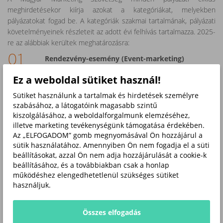
meghirdetésekor kiírja azokat a kategóriákat, melyekben
pályázatokat fogad be. A kategóriák szakmai tartalmának, pályázati
követelményeinek részleteit az adott évi felhívás tartalmazza. 2025-
re az alábbiak kerültek meghatározásra:
Rendezvény-esemény (Event-marketing)
Marketingkommunikációs megoldások és
Ez a weboldal sütiket használ!
tartalom
Sütiket használunk a tartalmak és hirdetések személyre
Marketingstratégiai, márka és identitásépítés,
szabásához, a látogatóink magasabb szintű
arculati program
kiszolgálásához, a weboldalforgalmunk elemzéséhez,
illetve marketing tevékenységünk támogatása érdekében.
Városfejlesztési, pályázati projektek marketingje
Az „ELFOGADOM” gomb megnyomásával Ön hozzájárul a
sütik használatához. Amennyiben Ön nem fogadja el a süti
beállításokat, azzal Ön nem adja hozzájárulását a cookie-k
beállításához, és a továbbiakban csak a honlap
működéshez elengedhetetlenül szükséges sütiket
Pályázati feltételek:
használjuk.
A „Városmarketing gyémánt” védjegy pályázati feltételei formai és
szakmai elemeket tartalmaznak.
Összes elfogadás
1. Formai feltételek: