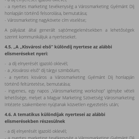
- a nyertes marketing tevékenység a Városmarketing Gyémánt Díj
honlapján történő felsorolása, bemutatása;
- Városmarketing nagykövete cím viselése;
A pályázat által generált sajtómegjelenésekben a lehetőségek
szerint kommunikáljuk a nyerteseket.
4.5. „A „Kisvárosi első” különdíj nyertese az alábbi
elismeréseket nyeri:
- a díj elnyerését igazoló oklevél;
- a „Kisvárosi első” díj tárgyi szimbólum;
- a nyertes kisváros a Városmarketing Gyémánt Díj honlapján
történő feltüntetése, bemutatása;
- ingyenes, egy napos „Városmarketing workshop” igénybe vételi
lehetősége, melyet a Magyar Marketing Szövetség Városmarketing
Intézete szakemberei nyújtanak közvetlen egyeztetés után;
4.6. A tematikus különdíjak nyertesei az alábbi
elismerésekben részesülnek
- a díj elnyerését igazoló oklevél;
- a nyertes marketing tevékenység a Városmarketing Gyémánt Díj