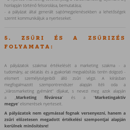
honlapján történő felsorolása, bemutatása;
- a pályázat által generált sajtómegjelenésekben a lehetőségek
szerint kommunikáljuk a nyerteseket.
5. ZSŰRI ÉS A ZSŰRIZÉS
FOLYAMATA:
A pályázatok szakmai értékelését a marketing szakma - a
tudomány, az oktatás és a gyakorlati megvalósítás terén dolgozó -
elismert személyiségeiből álló zsűri végzi. A kiírásban
megfogalmazott szempontrendszer alapján ítéli oda a
„Városmarketing gyémánt” díjakat, s nevezi meg azok alapján
a „
Marketing fővárosa
” és a "
Marketingaktív
megye
” elismerések nyerteseit.
A pályázatok nem egymással fognak versenyezni, hanem a
zsűri előzetesen megadott értékelési szempontjai alapján
kerülnek minősítésre!