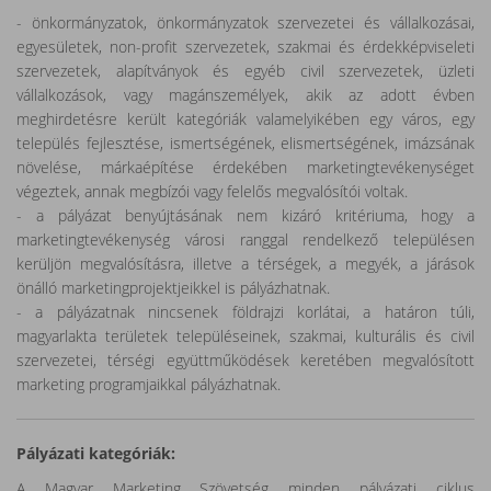
- önkormányzatok, önkormányzatok szervezetei és vállalkozásai,
egyesületek, non-profit szervezetek, szakmai és érdekképviseleti
szervezetek, alapítványok és egyéb civil szervezetek, üzleti
vállalkozások, vagy magánszemélyek, akik az adott évben
meghirdetésre került kategóriák valamelyikében egy város, egy
település fejlesztése, ismertségének, elismertségének, imázsának
növelése, márkaépítése érdekében marketingtevékenységet
végeztek, annak megbízói vagy felelős megvalósítói voltak.
- a pályázat benyújtásának nem kizáró kritériuma, hogy a
marketingtevékenység városi ranggal rendelkező településen
kerüljön megvalósításra, illetve a térségek, a megyék, a járások
önálló marketingprojektjeikkel is pályázhatnak.
- a pályázatnak nincsenek földrajzi korlátai, a határon túli,
magyarlakta területek településeinek, szakmai, kulturális és civil
szervezetei, térségi együttműködések keretében megvalósított
marketing programjaikkal pályázhatnak.
Pályázati kategóriák:
A Magyar Marketing Szövetség minden pályázati ciklus