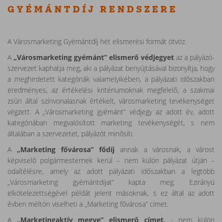
GYÉMÁNTDÍJ RENDSZERE
A Városmarketing Gyémántdíj hét elismerési formát ötvöz.
A
„Városmarketing gyémánt” elismerő védjegyet
az a pályázó-
szervezet kaphatja meg, aki a pályázat benyújtásával bizonyítja, hogy
a meghirdetett kategóriák valamelyikében, a pályázati időszakban
eredményes, az értékelési kritériumoknak megfelelő, a szakmai
zsűri által színvonalasnak értékelt, városmarketing tevékenységet
végzett. A „Városmarketing gyémánt” védjegy az adott év, adott
kategóriában megvalósított marketing tevékenységét, s nem
általában a szervezetet, pályázót minősíti.
A
„Marketing fővárosa” fődíj
annak a városnak, a várost
képviselő polgármesternek kerül – nem külön pályázat útján –
odaítélésre, amely az adott pályázati időszakban a legtöbb
„Városmarketing gyémántdíjat” kapta meg. Ezirányú
elkötelezettségével példát jelent másoknak, s ez által az adott
évben méltón viselheti a „Marketing fővárosa” címet.
A
„Marketingaktív megye” elismerő címet,
- nem külön