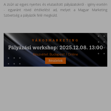
A zsűri az egyes nyertes és elutasított pályázatokról - igény esetén
- egyaránt rövid értékelést ad, melyet a Magyar Marketing
Szövetség a pályázók felé megküld.
VÁROSMARKETING
Pályázási workshop: 2025.12.08. 13:00
Részvétel: Budapest / Online
Részletek