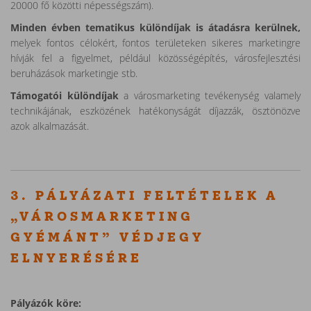
20000 fő közötti népességszám).
Minden évben tematikus különdíjak is átadásra kerülnek,
melyek fontos célokért, fontos területeken sikeres marketingre
hívják fel a figyelmet, például közösségépítés, városfejlesztési
beruházások marketingje stb.
Támogatói különdíjak
a városmarketing tevékenység valamely
technikájának, eszközének hatékonyságát díjazzák, ösztönözve
azok alkalmazását.
3. PÁLYÁZATI FELTÉTELEK A
„VÁROSMARKETING
GYÉMÁNT” VÉDJEGY
ELNYERÉSÉRE
Pályázók köre: