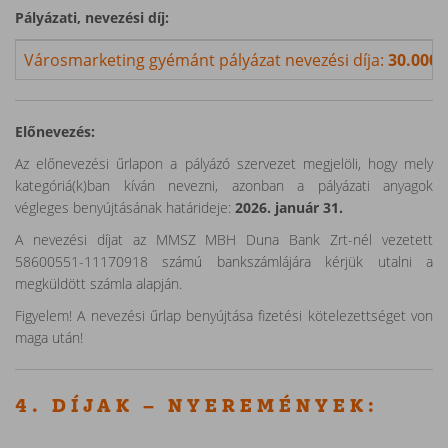
Pályázati, nevezési díj:
Városmarketing gyémánt pályázat nevezési díja:
30.000 
Előnevezés:
Az előnevezési űrlapon a pályázó szervezet megjelöli, hogy mely
kategóriá(k)ban kíván nevezni, azonban a pályázati anyagok
végleges benyújtásának határideje:
2026. január 31.
A nevezési díjat az MMSZ MBH Duna Bank Zrt-nél vezetett
58600551-11170918 számú bankszámlájára kérjük utalni a
megküldött számla alapján.
Figyelem! A nevezési űrlap benyújtása fizetési kötelezettséget von
maga után!
4. DÍJAK – NYEREMÉNYEK: