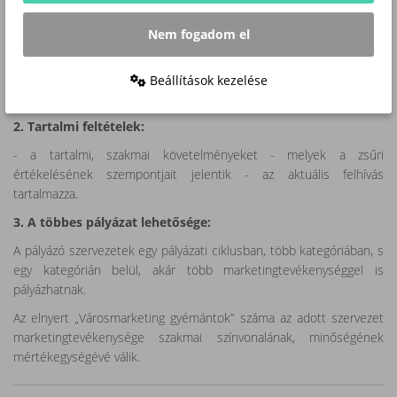
- Pályázati űrlap kitöltése és a további szükséges információk
Nem fogadom el
megadása;
- A pályázat nevezési határidőn belüli benyújtása;
- A pályázati díj nevezési határidőig történő átutalása a Magyar
Beállítások kezelése
Marketing Szövetség megadott számlájára.
2. Tartalmi feltételek:
- a tartalmi, szakmai követelményeket - melyek a zsűri
értékelésének szempontjait jelentik - az aktuális felhívás
tartalmazza.
3. A többes pályázat lehetősége:
A pályázó szervezetek egy pályázati ciklusban, több kategóriában, s
egy kategórián belül, akár több marketingtevékenységgel is
pályázhatnak.
Az elnyert „Városmarketing gyémántok” száma az adott szervezet
marketingtevékenysége szakmai színvonalának, minőségének
mértékegységévé válik.