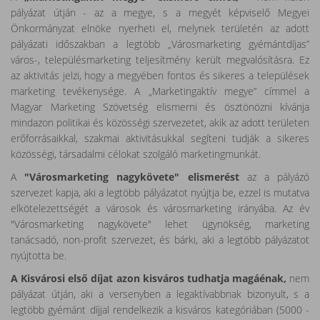
pályázat útján - az a megye, s a megyét képviselő Megyei
Önkormányzat elnöke nyerheti el, melynek területén az adott
pályázati időszakban a legtöbb „Városmarketing gyémántdíjas”
város-, településmarketing teljesítmény került megvalósításra. Ez
az aktivitás jelzi, hogy a megyében fontos és sikeres a települések
marketing tevékenysége. A „Marketingaktív megye” címmel a
Magyar Marketing Szövetség elismerni és ösztönözni kívánja
mindazon politikai és közösségi szervezetet, akik az adott területen
erőforrásaikkal, szakmai aktivitásukkal segíteni tudják a sikeres
közösségi, társadalmi célokat szolgáló marketingmunkát.
A
"Városmarketing nagykövete" elismerést
az a pályázó
szervezet kapja, aki a legtöbb pályázatot nyújtja be, ezzel is mutatva
elkötelezettségét a városok és városmarketing irányába. Az év
"Városmarketing nagykövete" lehet ügynökség, marketing
tanácsadó, non-profit szervezet, és bárki, aki a legtöbb pályázatot
nyújtotta be.
A Kisvárosi első díjat azon kisváros tudhatja magáénak,
nem
pályázat útján, aki a versenyben a legaktívabbnak bizonyult, s a
legtöbb gyémánt díjjal rendelkezik a kisváros kategóriában (5000 -